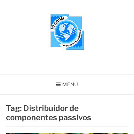
Pular
para
o
conteúdo
MEGADEF
Blog
MENU
Tag:
Distribuidor de
componentes passivos