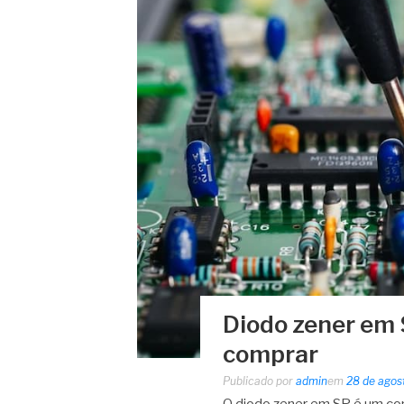
Diodo zener em 
comprar
Publicado por
admin
em
28 de agos
O diodo zener em SP é um c