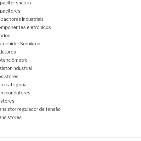
pacitor snap in
pacitores
pacitores industriais
mponentes eletrônicos
iodos
stribuidor Semikron
dutores
tenciômetro
sistor industrial
sistores
m categoria
emicondutores
ristores
ansistor regulador de tensão
ansistores