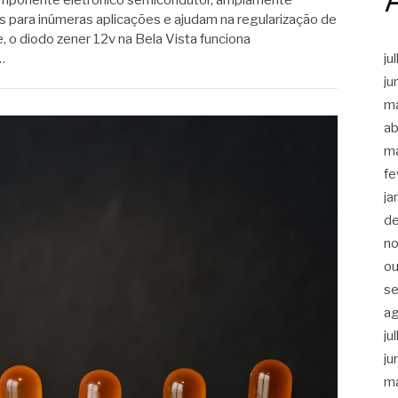
os para inúmeras aplicações e ajudam na regularização de
 o diodo zener 12v na Bela Vista funciona
ju
…
ju
m
ab
m
fe
ja
d
n
ou
s
a
ju
ju
m