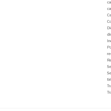
ca
ca
Ca
Co
D
di
In
Po
re
Re
Se
S
ti
Tr
Tr