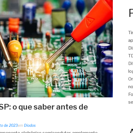
Ti
ap
Di
TD
Di
lo
On
no
Fo
se
SP: o que saber antes de
to de 2023
em
Diodos
omponente eletrônico semicondutor, amplamente