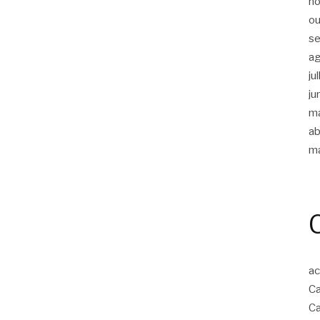
n
ou
s
a
ju
ju
m
ab
m
ac
Ca
Ca