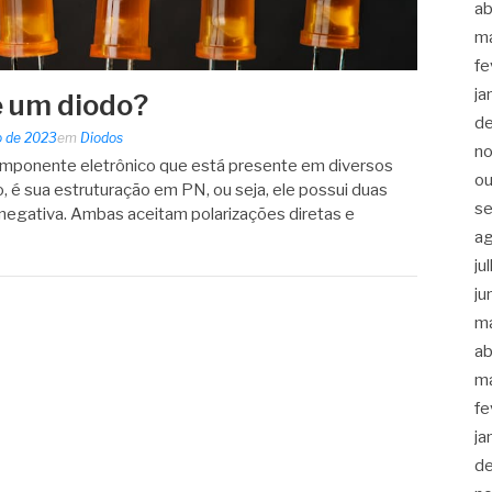
ab
m
fe
ja
e um diodo?
d
o de 2023
em
Diodos
n
omponente eletrônico que está presente em diversos
ou
 é sua estruturação em PN, ou seja, ele possui duas
s
 negativa. Ambas aceitam polarizações diretas e
a
ju
ju
m
ab
m
fe
ja
d