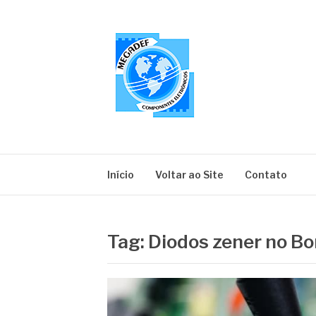
Pular
para
o
conteúdo
MEGADEF
Blog
Início
Voltar ao Site
Contato
Tag:
Diodos zener no Bo