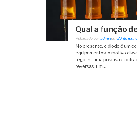
Qual a função d
Publicado por
admin
em
20 de junh
No presente, o diodo é um c
equipamentos, o motivo disso,
regiões, uma positiva e outra
reversas. Em…