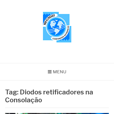
Pular
para
o
conteúdo
MEGADEF
Blog
MENU
Tag:
Diodos retificadores na
Consolação