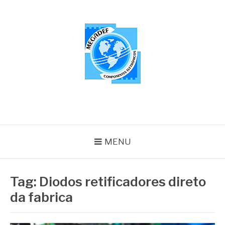
Pular
para
o
conteúdo
MEGADEF
Blog
MENU
Tag:
Diodos retificadores direto
da fabrica