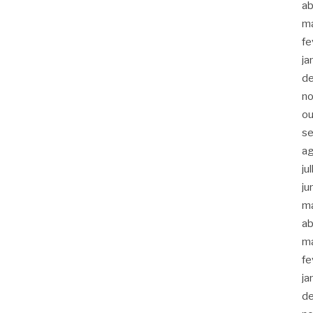
ab
m
fe
ja
d
n
ou
s
a
ju
ju
m
ab
m
fe
ja
d