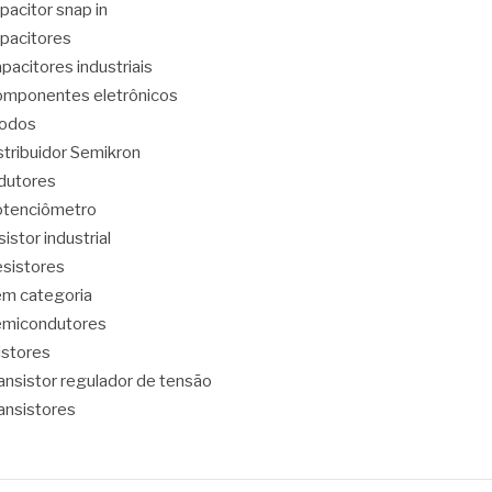
pacitor snap in
pacitores
pacitores industriais
mponentes eletrônicos
iodos
stribuidor Semikron
dutores
tenciômetro
sistor industrial
sistores
m categoria
emicondutores
ristores
ansistor regulador de tensão
ansistores