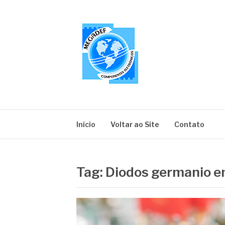
Pular
para
o
conteúdo
MEGADEF
Blog
Início
Voltar ao Site
Contato
Tag:
Diodos germanio e