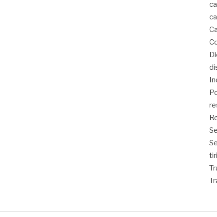
ca
ca
Ca
Co
D
di
In
Po
re
Re
Se
S
ti
Tr
Tr