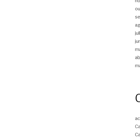
n
ou
s
a
ju
ju
m
ab
m
ac
Ca
Ca