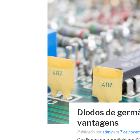
Diodos de germâ
vantagens
Publicado por
admin
em
7 de nove
Os diodos de germânio em SP