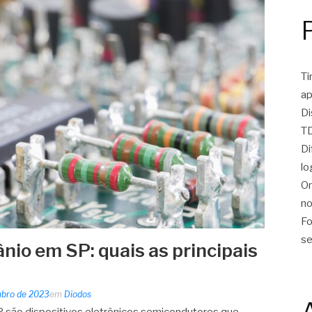
Ti
ap
Di
TD
Di
lo
On
no
Fo
se
nio em SP: quais as principais
mbro de 2023
em
Diodos
 são dispositivos eletrônicos semicondutores que