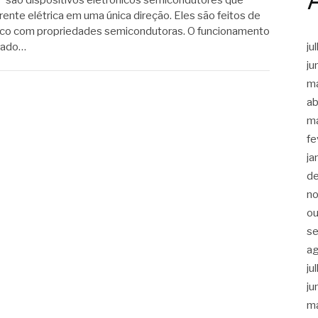
nte elétrica em uma única direção. Eles são feitos de
ico com propriedades semicondutoras. O funcionamento
ju
eado…
ju
m
ab
m
fe
ja
d
n
ou
s
a
ju
ju
m