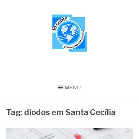
Pular
para
o
conteúdo
MEGADEF
Blog
MENU
Tag:
diodos em Santa Cecília