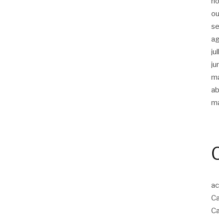
n
ou
s
a
ju
ju
m
ab
m
ac
Ca
Ca