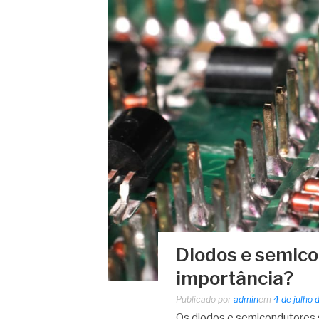
Diodos e semico
importância?
Publicado por
admin
em
4 de julho
Os diodos e semicondutores 