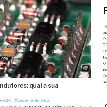
Ti
ap
Di
TD
Di
lo
On
no
Fo
se
ndutores: qual a sua
 de 2024
em
Componentes eletrônicos
são fundamentais na eletrônica moderna, servindo como