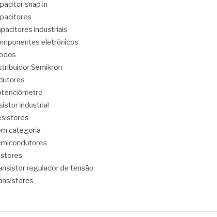
pacitor snap in
pacitores
pacitores industriais
mponentes eletrônicos
iodos
stribuidor Semikron
dutores
tenciômetro
sistor industrial
sistores
m categoria
emicondutores
ristores
ansistor regulador de tensão
ansistores