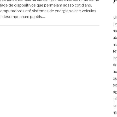
nidade de dispositivos que permeiam nosso cotidiano.
computadores até sistemas de energia solar e veículos
tes desempenham papéis…
ju
ju
m
ab
m
fe
ja
d
n
ou
s
a
ju
ju
m