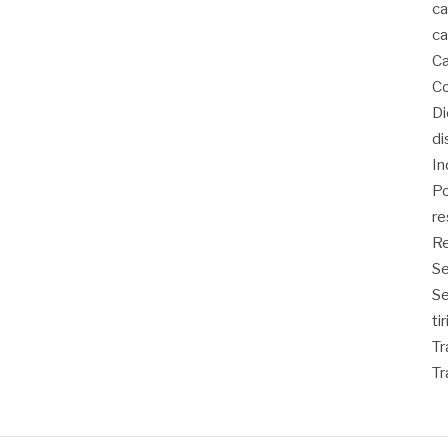
ca
ca
Ca
Co
D
di
In
Po
re
Re
Se
S
ti
Tr
Tr