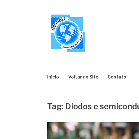
Pular
para
o
conteúdo
MEGADEF
Blog
Início
Voltar ao Site
Contato
Tag:
Diodos e semicond