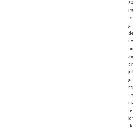
ab
m
fe
ja
d
n
ou
s
a
ju
ju
m
ab
m
fe
ja
d