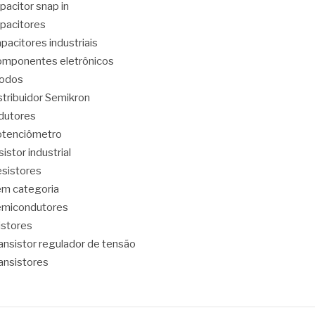
pacitor snap in
pacitores
pacitores industriais
mponentes eletrônicos
iodos
stribuidor Semikron
dutores
tenciômetro
sistor industrial
sistores
m categoria
emicondutores
ristores
ansistor regulador de tensão
ansistores