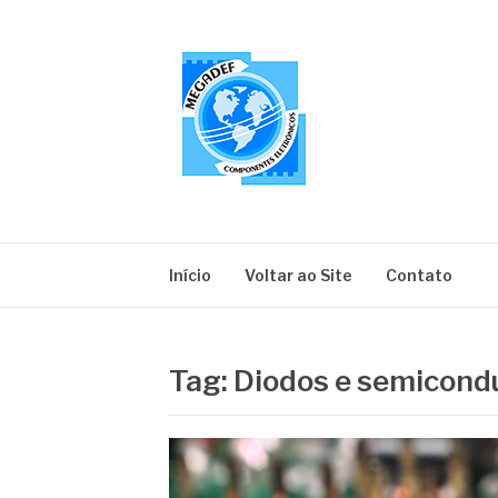
Pular
para
o
conteúdo
MEGADEF
Blog
Início
Voltar ao Site
Contato
Tag:
Diodos e semicond