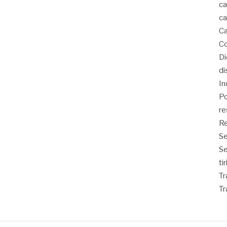
ca
ca
Ca
Co
D
di
In
Po
re
Re
Se
S
ti
Tr
Tr