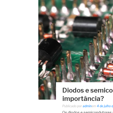
Diodos e semico
importância?
Publicado por
admin
em
4 de julho
Os diodos e semicondutores 