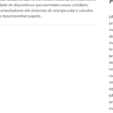
nidade de dispositivos que permeiam nosso cotidiano.
computadores até sistemas de energia solar e veículos
tes desempenham papéis…
ju
ju
m
ab
m
fe
ja
d
n
ou
s
a
ju
ju
m