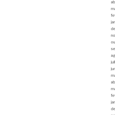
ab
m
fe
ja
d
n
ou
s
a
ju
ju
m
ab
m
fe
ja
d