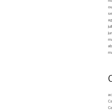
n
ou
s
a
ju
ju
m
ab
m
ac
Ca
Ca