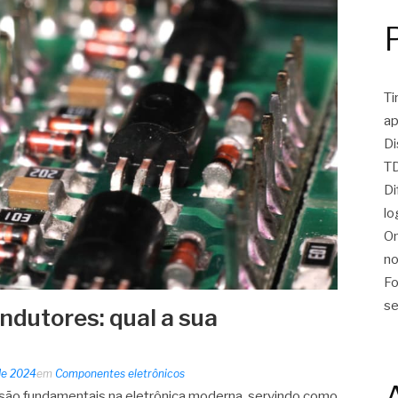
Ti
ap
Di
TD
Di
lo
On
no
Fo
se
ndutores: qual a sua
 de 2024
em
Componentes eletrônicos
são fundamentais na eletrônica moderna, servindo como