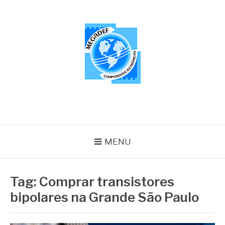
Pular
para
o
conteúdo
MEGADEF
Blog
MENU
Tag:
Comprar transistores
bipolares na Grande São Paulo