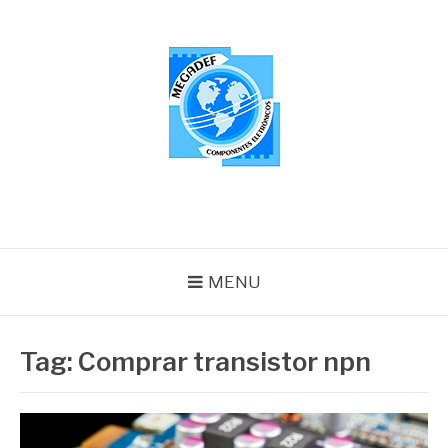
Pular
para
o
conteúdo
MEGADEF
Blog
MENU
Tag:
Comprar transistor npn