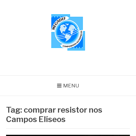
Pular
para
o
conteúdo
MEGADEF
Blog
MENU
Tag:
comprar resistor nos
Campos Elíseos