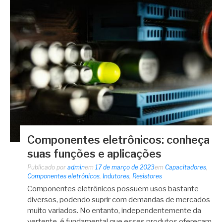
Componentes eletrônicos: conheça
suas funções e aplicações
Publicado por
admin
em
17 de março de 2023
em
Capacitadores
,
Componentes eletrônicos
,
Indutores
,
Resistores
Componentes eletrônicos possuem usos bastante
diversos, podendo suprir com demandas de mercados
muito variados. No entanto, independentemente da
vertente, é fundamental que esses produtos ofereçam