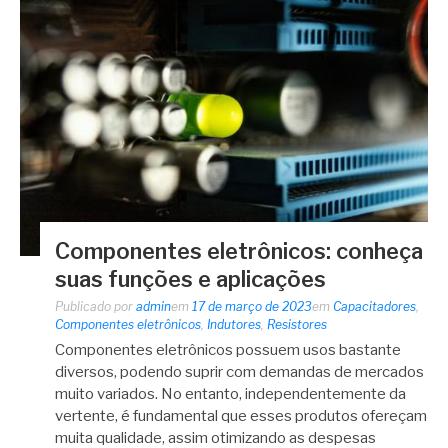
Componentes eletrônicos: conheça
suas funções e aplicações
Publicado por
admin
em
17 de março de 2023
em
Capacitadores
,
Componentes eletrônicos
,
Indutores
,
Resistores
Componentes eletrônicos possuem usos bastante
diversos, podendo suprir com demandas de mercados
muito variados. No entanto, independentemente da
vertente, é fundamental que esses produtos ofereçam
muita qualidade, assim otimizando as despesas