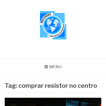
Pular
para
o
conteúdo
MEGADEF
Blog
MENU
Tag:
comprar resistor no centro