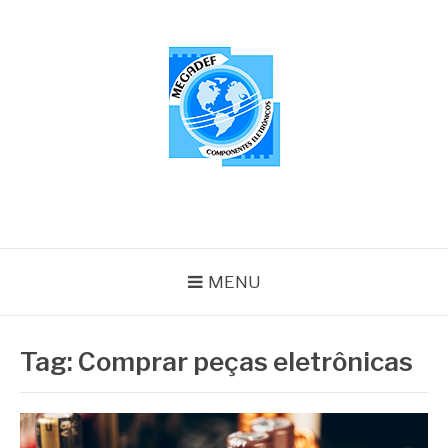
Pular
para
o
conteúdo
MEGADEF
Blog
MENU
Tag:
Comprar peças eletrônicas