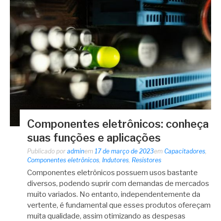
Componentes eletrônicos: conheça
suas funções e aplicações
Publicado por
admin
em
17 de março de 2023
em
Capacitadores
,
Componentes eletrônicos
,
Indutores
,
Resistores
Componentes eletrônicos possuem usos bastante
diversos, podendo suprir com demandas de mercados
muito variados. No entanto, independentemente da
vertente, é fundamental que esses produtos ofereçam
muita qualidade, assim otimizando as despesas