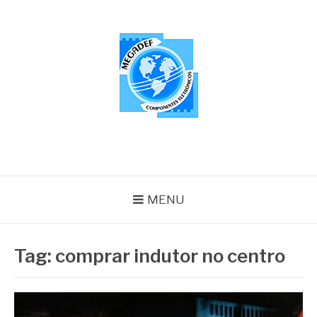
Pular
para
o
conteúdo
MEGADEF
Blog
MENU
Tag:
comprar indutor no centro