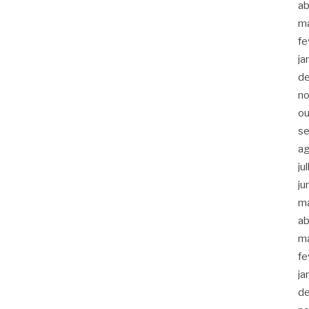
ab
m
fe
ja
d
n
ou
s
a
ju
ju
m
ab
m
fe
ja
d