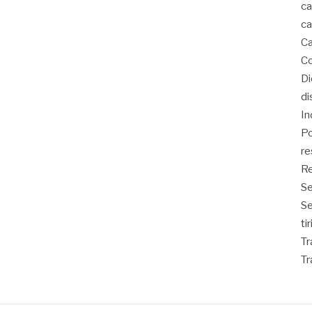
ca
ca
Ca
Co
D
di
In
Po
re
Re
Se
S
ti
Tr
Tr