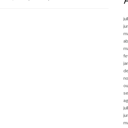
ju
ju
m
ab
m
fe
ja
d
n
ou
s
a
ju
ju
m