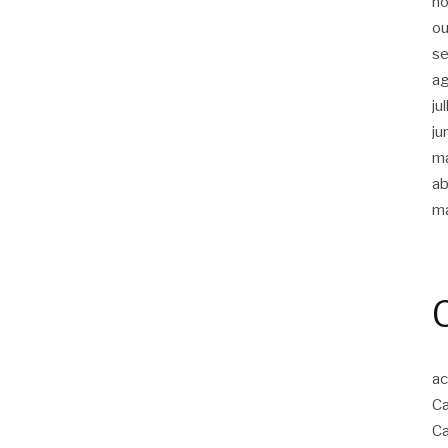
n
ou
s
a
ju
ju
m
ab
m
ac
Ca
Ca