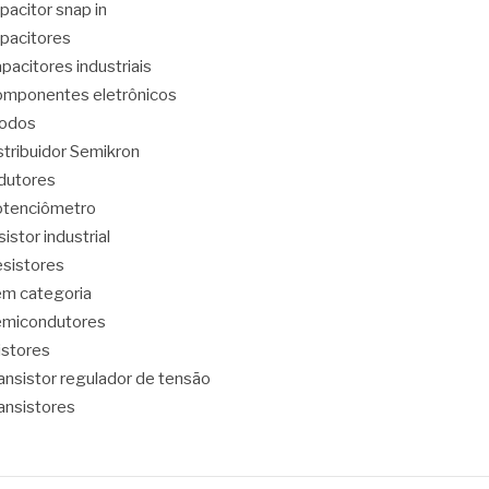
pacitor snap in
pacitores
pacitores industriais
mponentes eletrônicos
iodos
stribuidor Semikron
dutores
tenciômetro
sistor industrial
sistores
m categoria
emicondutores
ristores
ansistor regulador de tensão
ansistores