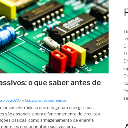
Ti
ap
Di
TD
Di
lo
On
sivos: o que saber antes de
no
Fo
se
bro de 2023
em
Componentes eletrônicos
 peças eletrônicas que não geram energia, mas
es são essenciais para o funcionamento de circuitos
funções básicas, como armazenamento de energia,
almente, os componentes passivos em…