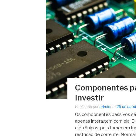
Componentes pas
investir
Publicado por
admin
em
26 de outu
Os componentes passivos são
apenas interagem com ela. El
eletrônicos, pois fornecem 
restrição de corrente. Norm