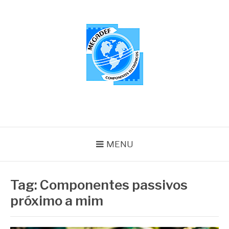
Pular
para
o
conteúdo
MEGADEF
Blog
MENU
Tag:
Componentes passivos
próximo a mim