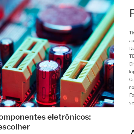
Ti
ap
Di
TD
Di
lo
On
no
Fo
se
omponentes eletrônicos:
escolher