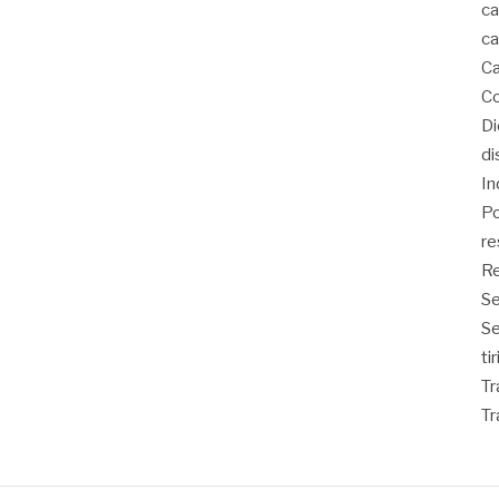
ca
ca
Ca
Co
D
di
In
Po
re
Re
Se
S
ti
Tr
Tr