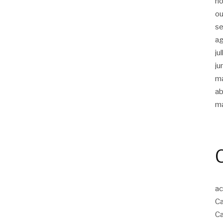
n
ou
s
a
ju
ju
m
ab
m
ac
Ca
Ca