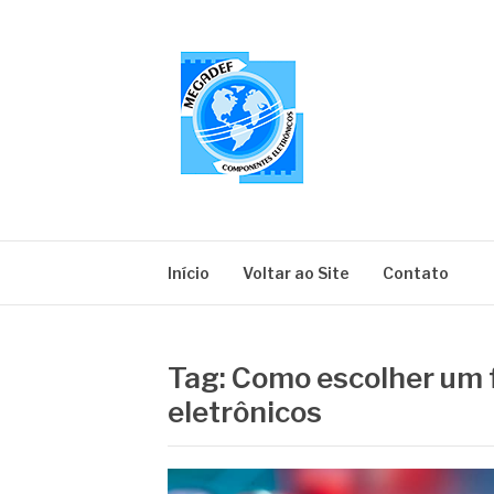
Pular
para
o
conteúdo
MEGADEF
Blog
Início
Voltar ao Site
Contato
Tag:
Como escolher um 
eletrônicos