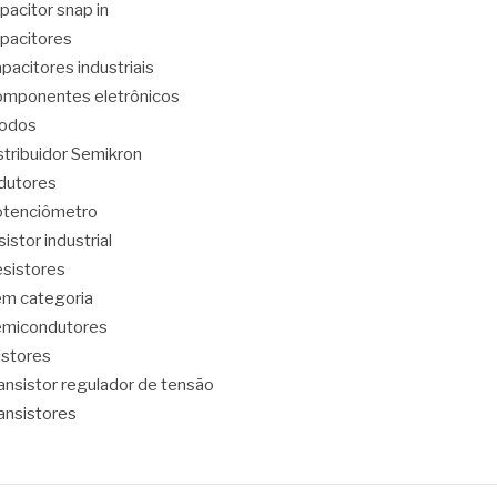
pacitor snap in
pacitores
pacitores industriais
mponentes eletrônicos
iodos
stribuidor Semikron
dutores
tenciômetro
sistor industrial
sistores
m categoria
emicondutores
ristores
ansistor regulador de tensão
ansistores