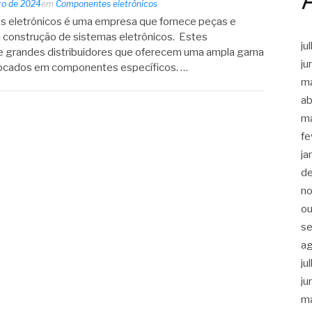
iro de 2024
em
Componentes eletrônicos
 eletrônicos é uma empresa que fornece peças e
a construção de sistemas eletrônicos. Estes
ju
e grandes distribuidores que oferecem uma ampla gama
ju
 focados em componentes específicos. …
m
ab
m
fe
ja
d
n
ou
s
a
ju
ju
m