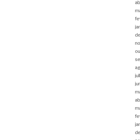
ab
m
fe
ja
d
n
ou
s
a
ju
ju
m
ab
m
fe
ja
d