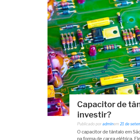
Capacitor de tâ
investir?
Publicado por
admin
em
21 de sete
O capacitor de tântalo em São
na forma de carga elétrica. E