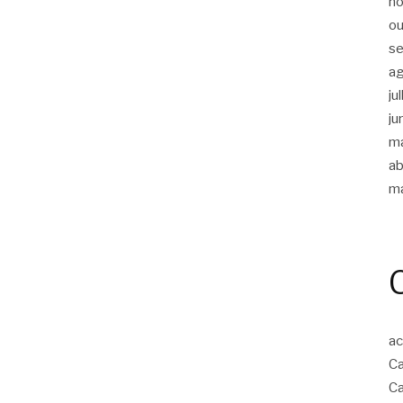
n
ou
s
a
ju
ju
m
ab
m
ac
Ca
Ca