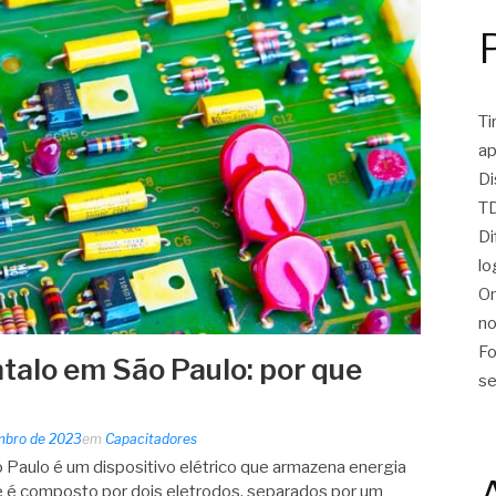
Ti
ap
Di
TD
Di
lo
On
no
Fo
ntalo em São Paulo: por que
se
mbro de 2023
em
Capacitadores
 Paulo é um dispositivo elétrico que armazena energia
le é composto por dois eletrodos, separados por um