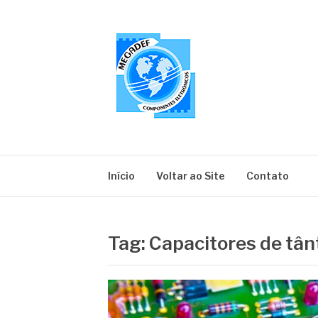
Pular
para
o
conteúdo
MEGADEF
Blog
Início
Voltar ao Site
Contato
Tag:
Capacitores de tân