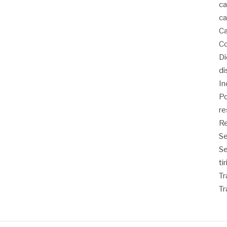
ca
ca
Ca
Co
D
di
In
Po
re
Re
Se
S
ti
Tr
Tr