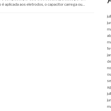
 é aplicada aos eletrodos, o capacitor carrega ou…
ju
ju
m
ab
m
fe
ja
d
n
ou
s
a
ju
ju
m