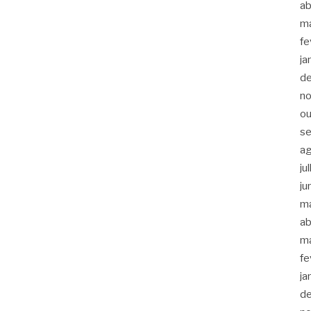
ab
m
fe
ja
d
n
ou
s
a
ju
ju
m
ab
m
fe
ja
d