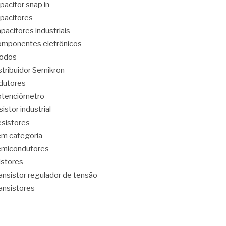
pacitor snap in
pacitores
pacitores industriais
mponentes eletrônicos
iodos
stribuidor Semikron
dutores
tenciômetro
sistor industrial
sistores
m categoria
emicondutores
ristores
ansistor regulador de tensão
ansistores