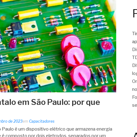
Ti
ap
Di
TD
Di
lo
On
no
Fo
ntalo em São Paulo: por que
se
mbro de 2023
em
Capacitadores
 Paulo é um dispositivo elétrico que armazena energia
le é composto por dois eletrodos, separados por um