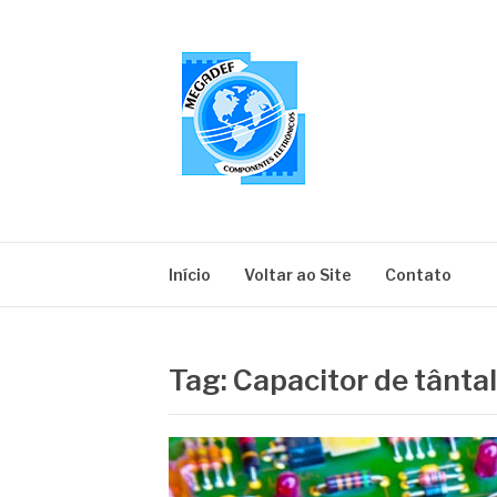
Pular
para
o
conteúdo
MEGADEF
Blog
Início
Voltar ao Site
Contato
Tag:
Capacitor de tânta