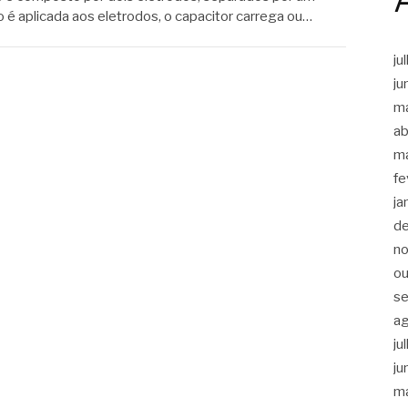
 é aplicada aos eletrodos, o capacitor carrega ou…
ju
ju
m
ab
m
fe
ja
d
n
ou
s
a
ju
ju
m