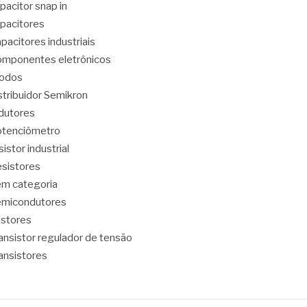
pacitor snap in
pacitores
pacitores industriais
mponentes eletrônicos
iodos
stribuidor Semikron
dutores
tenciômetro
sistor industrial
sistores
m categoria
emicondutores
ristores
ansistor regulador de tensão
ansistores