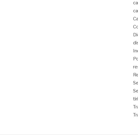
ca
ca
Ca
Co
D
di
In
Po
re
Re
Se
S
ti
Tr
Tr