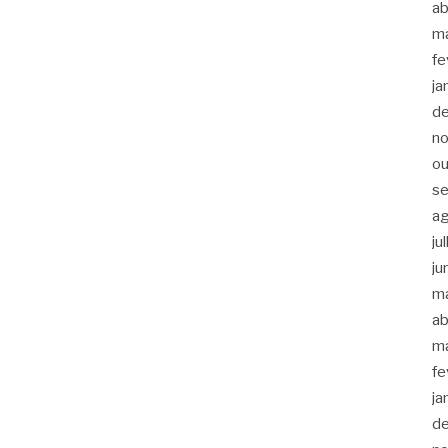
ab
m
fe
ja
d
n
ou
s
a
ju
ju
m
ab
m
fe
ja
d