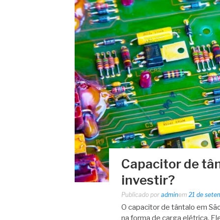
Capacitor de tâ
investir?
Publicado por
admin
em
21 de sete
O capacitor de tântalo em São
na forma de carga elétrica. E