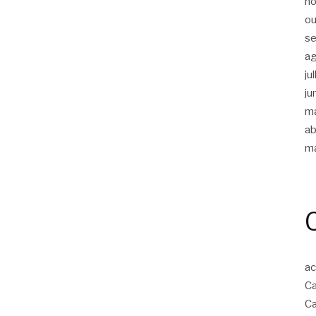
n
ou
s
a
ju
ju
m
ab
m
ac
Ca
Ca