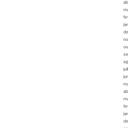
ab
m
fe
ja
d
n
ou
s
a
ju
ju
m
ab
m
fe
ja
d