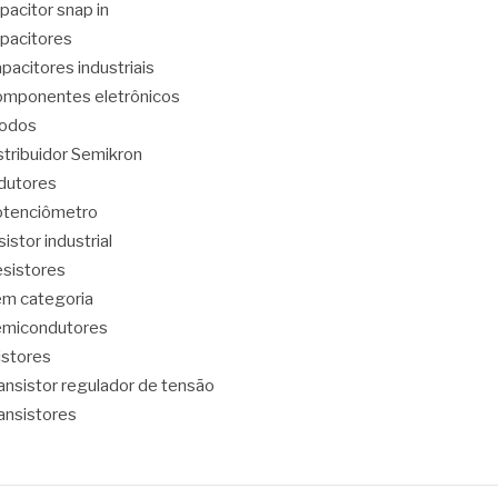
pacitor snap in
pacitores
pacitores industriais
mponentes eletrônicos
iodos
stribuidor Semikron
dutores
tenciômetro
sistor industrial
sistores
m categoria
emicondutores
ristores
ansistor regulador de tensão
ansistores