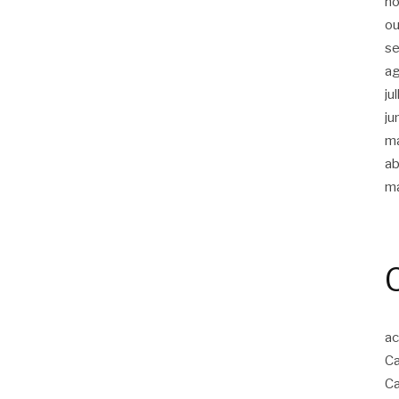
n
ou
s
a
ju
ju
m
ab
m
ac
Ca
Ca