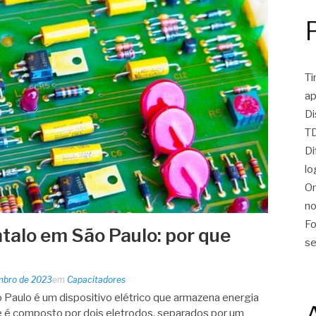
Ti
ap
Di
TD
Di
lo
On
no
Fo
ntalo em São Paulo: por que
se
mbro de 2023
em
Capacitadores
 Paulo é um dispositivo elétrico que armazena energia
le é composto por dois eletrodos, separados por um