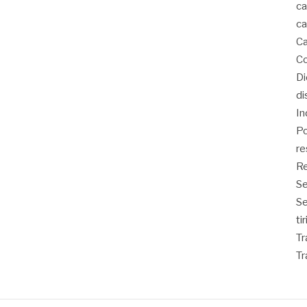
ca
ca
Ca
Co
D
di
In
Po
re
Re
Se
S
ti
Tr
Tr