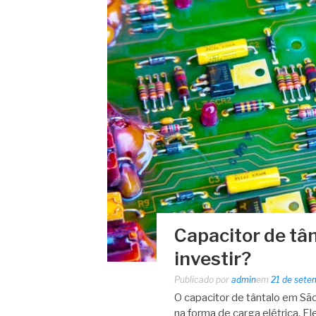
Capacitor de tâ
investir?
Publicado por
admin
em
21 de sete
O capacitor de tântalo em São
na forma de carga elétrica. E