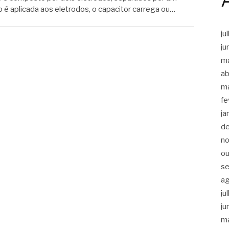
 é aplicada aos eletrodos, o capacitor carrega ou…
ju
ju
m
ab
m
fe
ja
d
n
ou
s
a
ju
ju
m