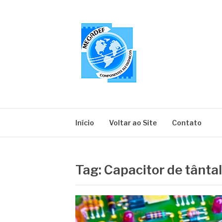
Pular
para
o
conteúdo
MEGADEF
Blog
Início
Voltar ao Site
Contato
Tag:
Capacitor de tânta