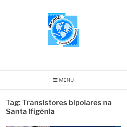
Pular
para
o
conteúdo
MEGADEF
Blog
MENU
Tag:
Transistores bipolares na
Santa Ifigênia