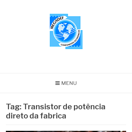
Pular
para
o
conteúdo
MEGADEF
Blog
MENU
Tag:
Transistor de potência
direto da fabrica