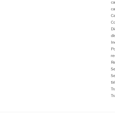
ca
ca
Ca
Co
D
di
In
Po
re
Re
Se
S
ti
Tr
Tr