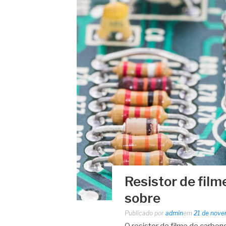
Resistor de fil
sobre
Publicado por
admin
em
21 de nov
O resistor de filme de carb