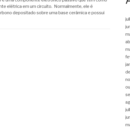
rente elétrica em um circuito. Normalmente, ele é
arbono depositado sobre uma base cerâmica e possui
ju
ju
m
ab
m
fe
ja
d
n
ou
s
a
ju
ju
m