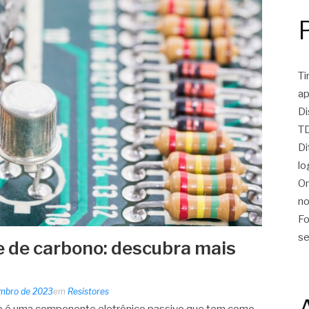
Ti
ap
Di
TD
Di
lo
On
no
Fo
se
me de carbono: descubra mais
embro de 2023
em
Resistores
ono é uma componente eletrônico passivo que tem como