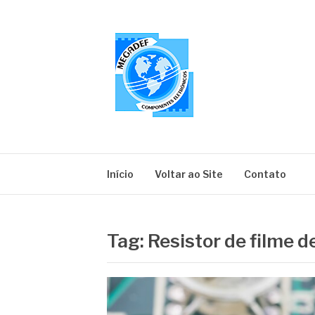
Pular
para
o
conteúdo
MEGADEF
Blog
Início
Voltar ao Site
Contato
Tag:
Resistor de filme d