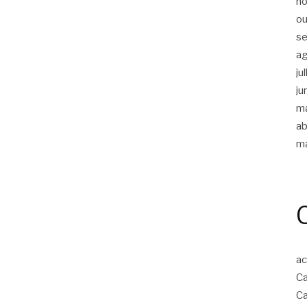
n
ou
s
a
ju
ju
m
ab
m
ac
Ca
Ca