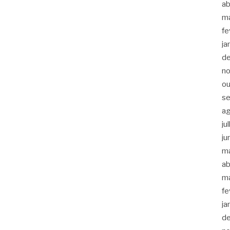
ab
m
fe
ja
d
n
ou
s
a
ju
ju
m
ab
m
fe
ja
d