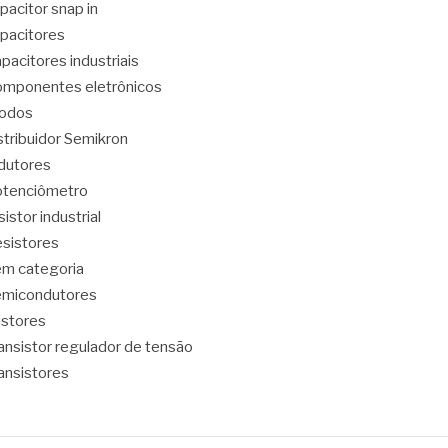
pacitor snap in
pacitores
pacitores industriais
mponentes eletrônicos
iodos
stribuidor Semikron
dutores
tenciômetro
sistor industrial
sistores
m categoria
emicondutores
ristores
ansistor regulador de tensão
ansistores