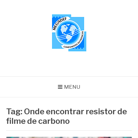
Pular
para
o
conteúdo
MEGADEF
Blog
MENU
Tag:
Onde encontrar resistor de
filme de carbono