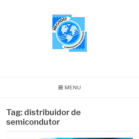
Pular
para
o
conteúdo
MEGADEF
Blog
MENU
Tag:
distribuidor de
semicondutor